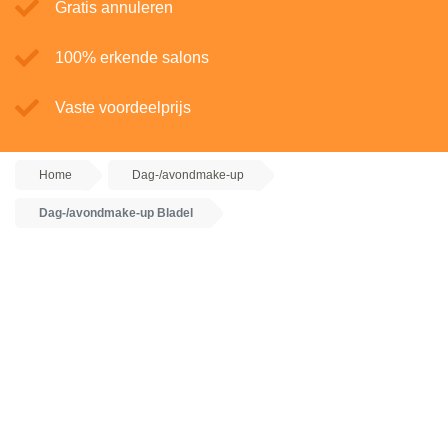
Gratis annuleren
100% erkende salons
Vaste voordeelprijs
Home
Dag-/avondmake-up
Dag-/avondmake-up Bladel