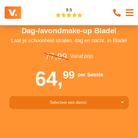
9.5
Dag-/avondmake-up Bladel
Laat je schoonheid stralen, dag en nacht. in Bladel
77,99
Vanaf prijs
64,
99
per Sessie
Selecteer een dienst