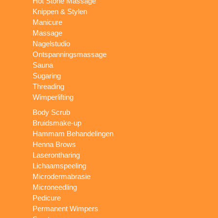
Hot Stone Massage
Knippen & Stylen
Manicure
Massage
Nagelstudio
Ontspanningsmassage
Sauna
Sugaring
Threading
Wimperlifting
Body Scrub
Bruidsmake-up
Hammam Behandelingen
Henna Brows
Laserontharing
Lichaamspeeling
Microdermabrasie
Microneedling
Pedicure
Permanent Wimpers