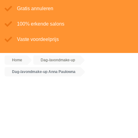
Gratis annuleren
100% erkende salons
Vaste voordeelprijs
Home
Dag-/avondmake-up
Dag-/avondmake-up Anna Paulowna