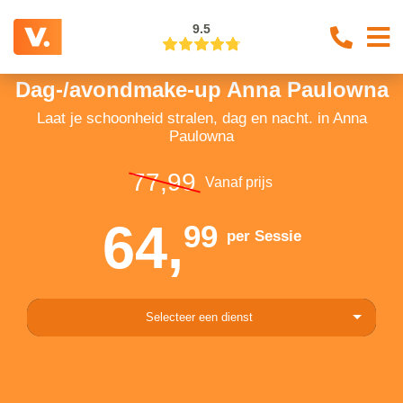
9.5
Dag-/avondmake-up Anna Paulowna
Laat je schoonheid stralen, dag en nacht. in Anna
Paulowna
77,99
Vanaf prijs
64,
99
per Sessie
Selecteer een dienst