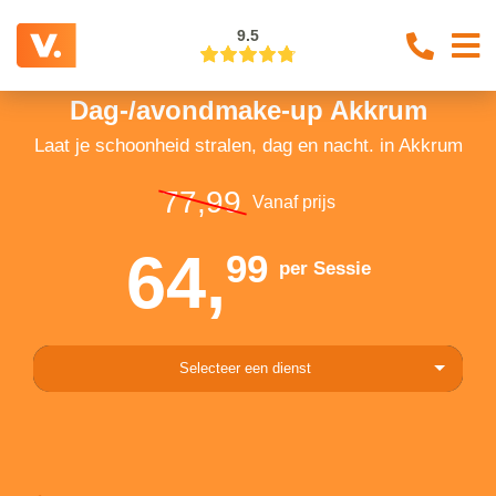
9.5
Dag-/avondmake-up Akkrum
Laat je schoonheid stralen, dag en nacht. in Akkrum
77,99
Vanaf prijs
64,
99
per Sessie
Selecteer een dienst