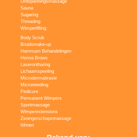
Ontspanningsmassage
Sauna
Sugaring
Threading
Wimperlifting
Body Scrub
Bruidsmake-up
Hammam Behandelingen
Henna Brows
Laserontharing
Lichaamspeeling
Microdermabrasie
Microneedling
Pedicure
Permanent Wimpers
Sportmassage
Wimperextensions
Zwangerschapsmassage
föhnen