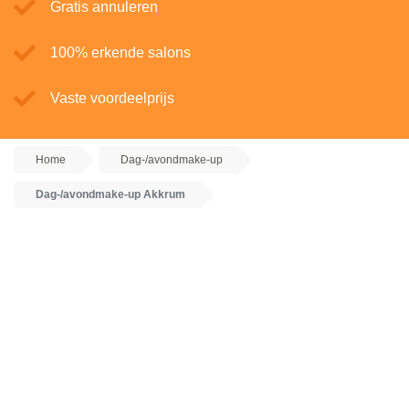
Gratis annuleren
100% erkende salons
Vaste voordeelprijs
Home
Dag-/avondmake-up
Dag-/avondmake-up Akkrum