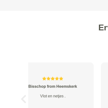
Er
Saskia from Rotterdam
Jammer dat je niet persoonlijk
Previous
langs kan gaan en praten. Alles
gaat via telefonisch of online.