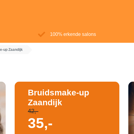
100% erkende salons
e-up Zaandijk
Bruidsmake-up
Zaandijk
42,-
35,-