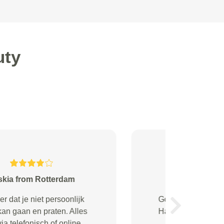
uty
Joyce Thissen from Zwolle
Jammer dat de auto toch niet
Next
gehaald en gebracht kon worden,
adverteer er dan niet mee. Verder