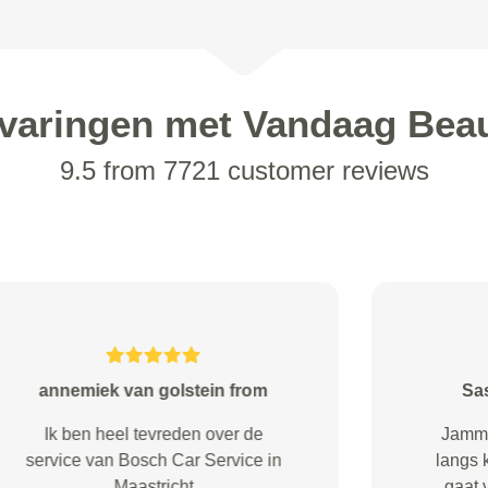
varingen met Vandaag Bea
9.5 from 7721 customer reviews
Nadir from Amsterdam
Goede prijs/kwaliteit verhouding!
Haal en breng service Geweldig!
Contact en bereikbaarheid: