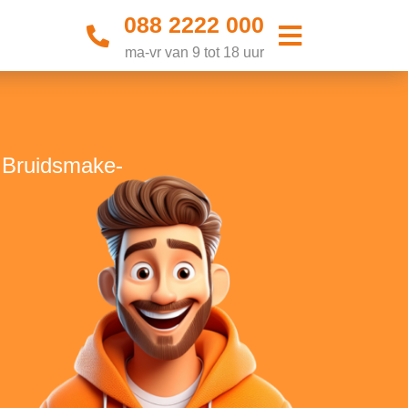
088 2222 000
ma-vr van 9 tot 18 uur
e Bruidsmake-