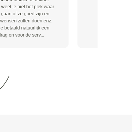
goede service. Moest alleen zelf
gaan bellen om te vragen of de
auto al klaar was