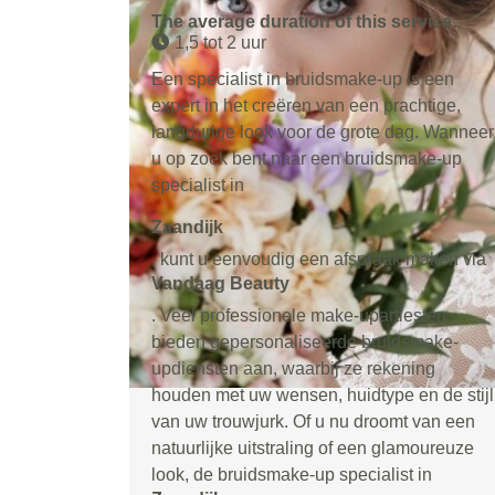
The average duration of this service:
1,5 tot 2 uur
Een specialist in bruidsmake-up is een
expert in het creëren van een prachtige,
langdurige look voor de grote dag. Wanneer
u op zoek bent naar een bruidsmake-up
specialist in
Zaandijk
, kunt u eenvoudig een afspraak maken via
Vandaag Beauty
. Veel professionele make-upartiesten
bieden gepersonaliseerde bruidsmake-
updiensten aan, waarbij ze rekening
houden met uw wensen, huidtype en de stijl
van uw trouwjurk. Of u nu droomt van een
natuurlijke uitstraling of een glamoureuze
look, de bruidsmake-up specialist in