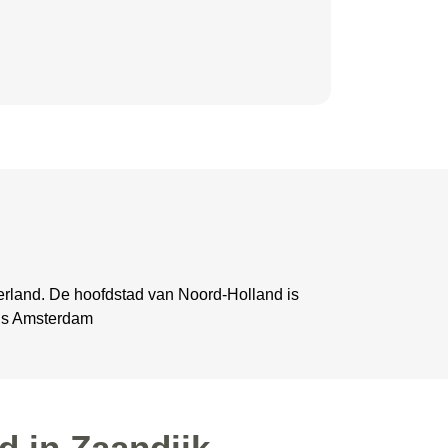
erland. De hoofdstad van Noord-Holland is
 is Amsterdam
d in Zaandijk