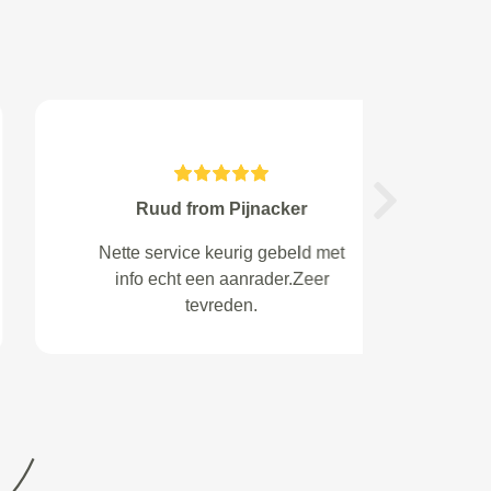
Uros Petrac-van Loon from
Next
Almelo
Goed, snel en deskundig!