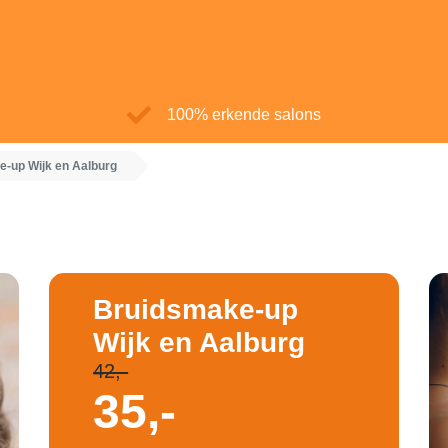
100% erkende salons
-up Wijk en Aalburg
Bruidsmake-up
Wijk en Aalburg
42,-
35,-