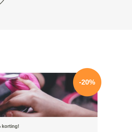
-20%
 korting!