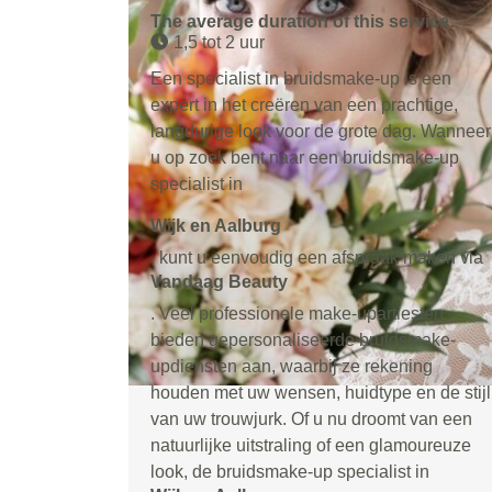
The average duration of this service:
1,5 tot 2 uur
Een specialist in bruidsmake-up is een
expert in het creëren van een prachtige,
langdurige look voor de grote dag. Wanneer
u op zoek bent naar een bruidsmake-up
specialist in
Wijk en Aalburg
, kunt u eenvoudig een afspraak maken via
Vandaag Beauty
. Veel professionele make-upartiesten
bieden gepersonaliseerde bruidsmake-
updiensten aan, waarbij ze rekening
houden met uw wensen, huidtype en de stijl
van uw trouwjurk. Of u nu droomt van een
natuurlijke uitstraling of een glamoureuze
look, de bruidsmake-up specialist in