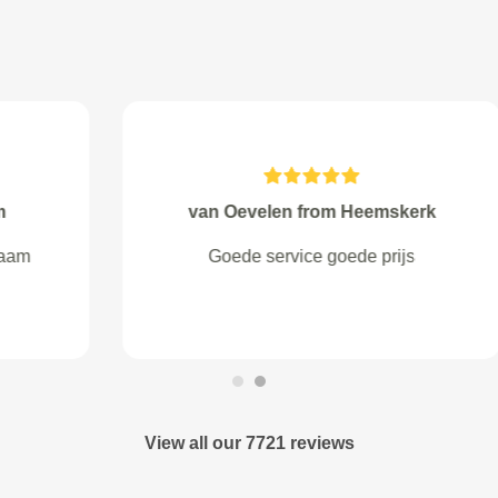
Philip Wiersma from Hillegom
Overzichtelijk en makkelijk te
plannen met vooraf afgesproken
prijzen.
View all our 7721 reviews