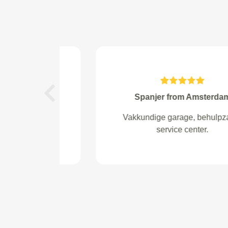
Ruud from Pijnacker
Previous
Nette service keurig gebeld met
info echt een aanrader.Zeer
tevreden.