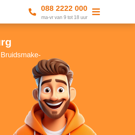
088 2222 000
ma-vr van 9 tot 18 uur
urg
e Bruidsmake-