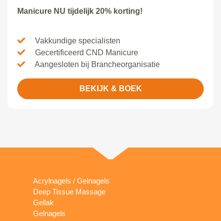
Manicure NU tijdelijk 20% korting!
Vakkundige specialisten
Gecertificeerd CND Manicure
Aangesloten bij Brancheorganisatie
BEKIJK & BOEK
Acrylnagels / Gelnagels
Deep Tissue Massage
Gellak
Gelnagels