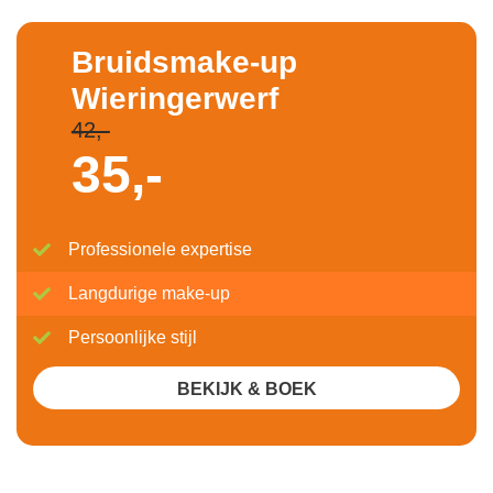
Bruidsmake-up
Wieringerwerf
42,-
35,-
Professionele expertise
Langdurige make-up
Persoonlijke stijl
BEKIJK & BOEK