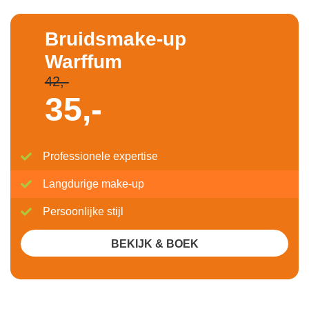
Bruidsmake-up
Warffum
42,-
35,-
Professionele expertise
Langdurige make-up
Persoonlijke stijl
BEKIJK & BOEK