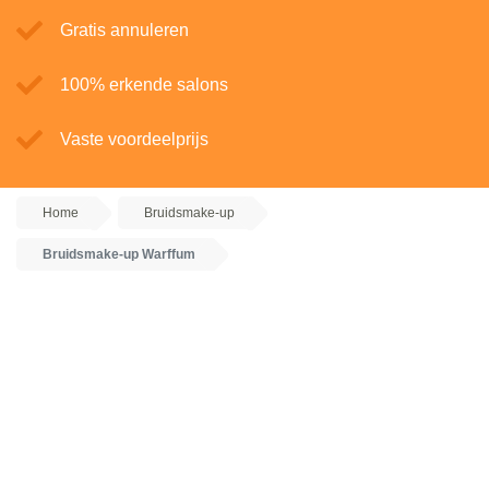
Gratis annuleren
100% erkende salons
Vaste voordeelprijs
Home
Bruidsmake-up
Bruidsmake-up Warffum