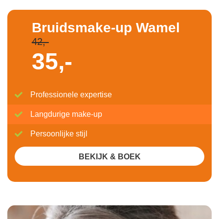
Bruidsmake-up Wamel
42,-
35,-
Professionele expertise
Langdurige make-up
Persoonlijke stijl
BEKIJK & BOEK