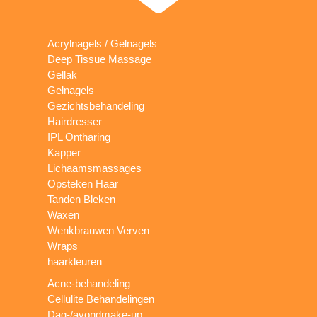
Acrylnagels / Gelnagels
Deep Tissue Massage
Gellak
Gelnagels
Gezichtsbehandeling
Hairdresser
IPL Ontharing
Kapper
Lichaamsmassages
Opsteken Haar
Tanden Bleken
Waxen
Wenkbrauwen Verven
Wraps
haarkleuren
Acne-behandeling
Cellulite Behandelingen
Dag-/avondmake-up