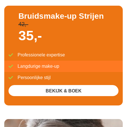
Bruidsmake-up Strijen
42,-
35,-
Professionele expertise
Langdurige make-up
Persoonlijke stijl
BEKIJK & BOEK