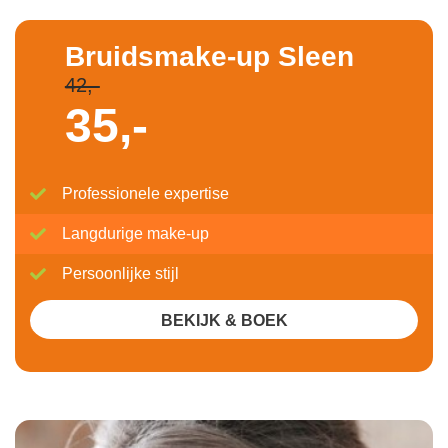
Bruidsmake-up Sleen
42,-
35,-
Professionele expertise
Langdurige make-up
Persoonlijke stijl
BEKIJK & BOEK