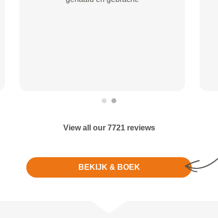
gegevens weet je gelijk waar je
aan toe bent qua kosten. Er wordt
snel geantwoord en de garage
waar wij uiteindelijk het
onderhoud hebben laten uitvoeren
is echt top!
View all our 7721 reviews
BEKIJK & BOEK