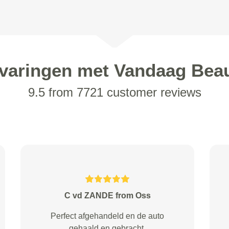
varingen met Vandaag Bea
9.5 from 7721 customer reviews
Schaken from Almere
Hele fijne service. Met het
invoeren van een aantal