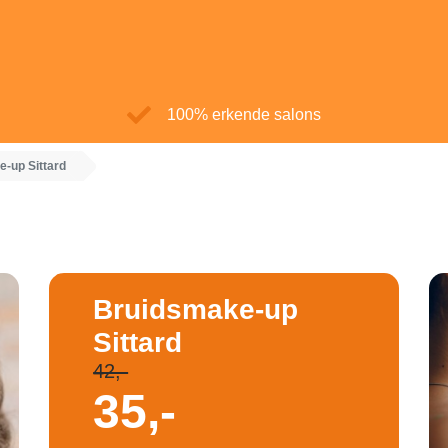
100% erkende salons
-up Sittard
Bruidsmake-up
Sittard
42,-
35,-