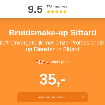
9.5
7721 reviews
Bruidsmake-up Sittard
loft Onvergetelijk met Onze Professionel
up Diensten in Sittard
42,-
Vanaf prijs
35,-
Selecteer een dienst