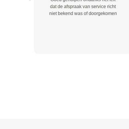
brengservice. Verder ben ik
tevreden over de afhandeling en
de informatie die gegeven wordt
wat betreft de kosten van de
reparatie.