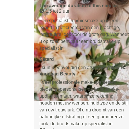
The average duration of this service:
1,5 tot 2 uur
Een specialist in bruidsmake-up is een
expert in het creëren van een prachtige,
langdurige look voor de grote dag. Wanneer
u op zoek bent naar een bruidsmake-up
specialist in
Sittard
, kunt u eenvoudig een afspraak maken via
Vandaag Beauty
. Veel professionele make-upartiesten
bieden gepersonaliseerde bruidsmake-
updiensten aan, waarbij ze rekening
houden met uw wensen, huidtype en de stijl
van uw trouwjurk. Of u nu droomt van een
natuurlijke uitstraling of een glamoureuze
look, de bruidsmake-up specialist in