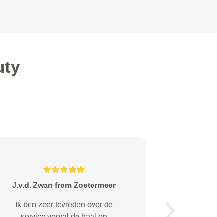
uty
r. bouzarioh from Nieuwegein
Prima in orde direct geregeld
Next
goed