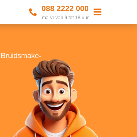
088 2222 000
ma-vr van 9 tot 18 uur
e Bruidsmake-