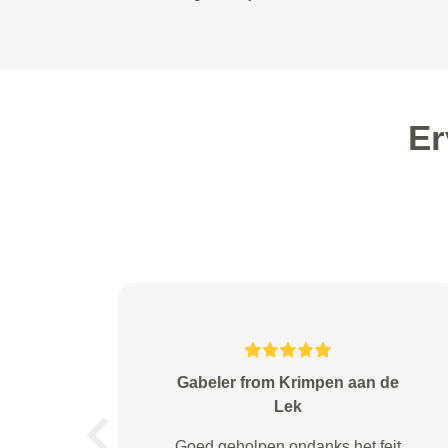
Er
J.v.d. Zwan from Zoetermeer
Ik ben zeer tevreden over de
Previous
service vooral de haal en