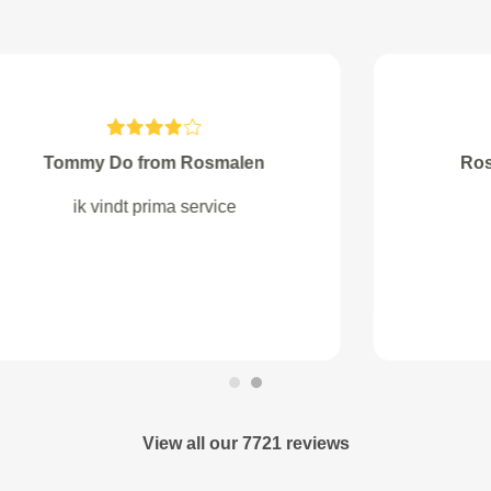
Tieleman from Rotterdam
Prima service, goed overleg over
kosten naar aanleiding van de
uitgevoerde APK-keuring.
Werkzaamheden die nodig waren
dezelfde dag verricht.
View all our 7721 reviews