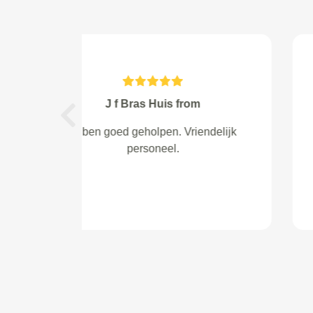
Rostislav Genchev from
Eindhoven
Previous
Perfect