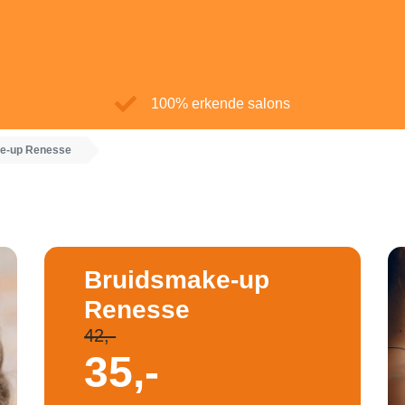
100% erkende salons
e-up Renesse
Bruidsmake-up
Renesse
42,-
35,-