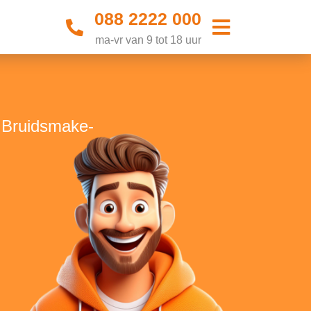
088 2222 000
ma-vr van 9 tot 18 uur
e Bruidsmake-