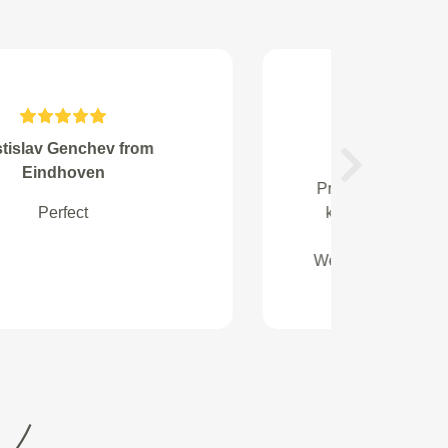
Miesen from Heerlen
Next
Super service en vriendelijk
personeel. Daarnaast een
verbluffend resultaat.