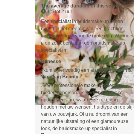
The average duration of this service:
1,5 tot 2 uur
Een specialist in bruidsmake-up is een
expert in het creëren van een prachtige,
langdurige look voor de grote dag. Wanneer
u op zoek bent naar een bruidsmake-up
specialist in
Renesse
, kunt u eenvoudig een afspraak maken via
Vandaag Beauty
. Veel professionele make-upartiesten
bieden gepersonaliseerde bruidsmake-
updiensten aan, waarbij ze rekening
houden met uw wensen, huidtype en de stijl
van uw trouwjurk. Of u nu droomt van een
natuurlijke uitstraling of een glamoureuze
look, de bruidsmake-up specialist in