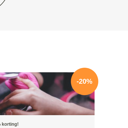
-20%
 korting!