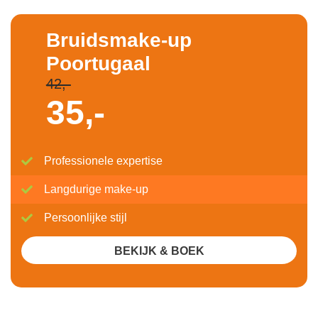
Bruidsmake-up
Poortugaal
42,-
35,-
Professionele expertise
Langdurige make-up
Persoonlijke stijl
BEKIJK & BOEK