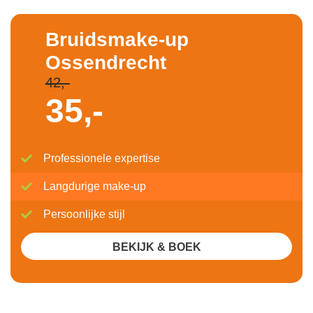
Bruidsmake-up
Ossendrecht
42,-
35,-
Professionele expertise
Langdurige make-up
Persoonlijke stijl
BEKIJK & BOEK