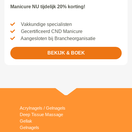
Manicure NU tijdelijk 20% korting!
Vakkundige specialisten
Gecertificeerd CND Manicure
Aangesloten bij Brancheorganisatie
BEKIJK & BOEK
Acrylnagels / Gelnagels
Deep Tissue Massage
Gellak
Gelnagels