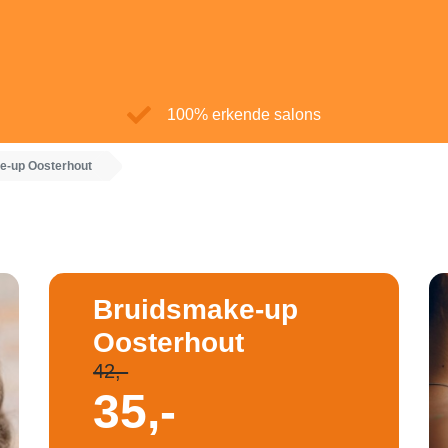
100% erkende salons
e-up Oosterhout
Bruidsmake-up
Oosterhout
42,-
35,-