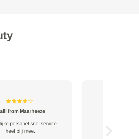
uty
zewuster from Scharwoude
prima
Next