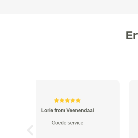
Er
Skalli from Maarheeze
Vriendelijke personel snel service
.heel blij mee.
Previous