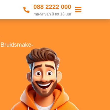
088 2222 000
ma-vr van 9 tot 18 uur
t
e Bruidsmake-