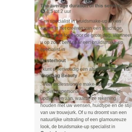
The average duration of this service:
1,5 tot 2 uur
Een specialist in bruidsmake-up is een
expert in het creëren van een prachtige,
langdurige look voor de grote dag. Wanneer
u op zoek bent naar een bruidsmake-up
specialist in
Oosterhout
, kunt u eenvoudig een afspraak maken via
Vandaag Beauty
. Veel professionele make-upartiesten
bieden gepersonaliseerde bruidsmake-
updiensten aan, waarbij ze rekening
houden met uw wensen, huidtype en de stijl
van uw trouwjurk. Of u nu droomt van een
natuurlijke uitstraling of een glamoureuze
look, de bruidsmake-up specialist in