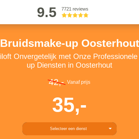
9.5
7721 reviews
Bruidsmake-up Oosterhou
loft Onvergetelijk met Onze Professionel
up Diensten in Oosterhout
42,-
Vanaf prijs
35,-
Selecteer een dienst