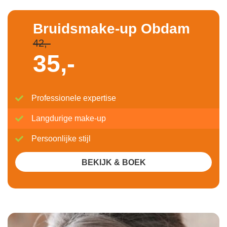
Bruidsmake-up Obdam
42,-
35,-
Professionele expertise
Langdurige make-up
Persoonlijke stijl
BEKIJK & BOEK