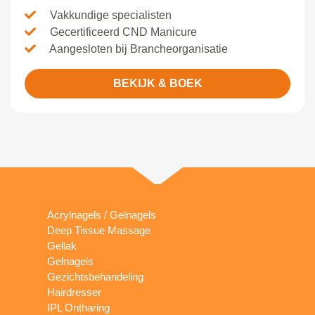
Vakkundige specialisten
Gecertificeerd CND Manicure
Aangesloten bij Brancheorganisatie
BEKIJK & BOEK
Acrylnagels / Gelnagels
Deep Tissue Massage
Gellak
Gelnagels
Gezichtsbehandeling
Hairdresser
IPL Ontharing