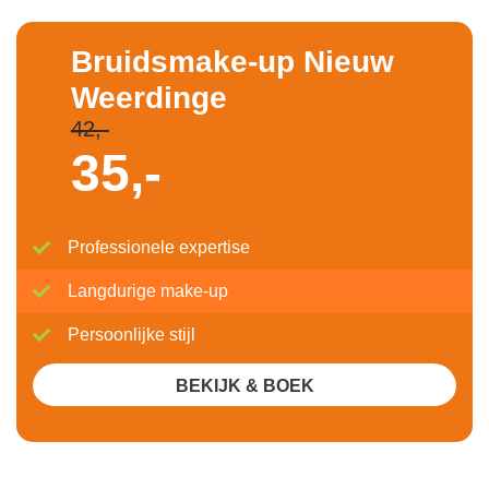
Bruidsmake-up Nieuw
Weerdinge
42,-
35,-
Professionele expertise
Langdurige make-up
Persoonlijke stijl
BEKIJK & BOEK