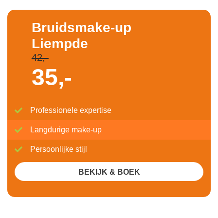
Bruidsmake-up
Liempde
42,-
35,-
Professionele expertise
Langdurige make-up
Persoonlijke stijl
BEKIJK & BOEK