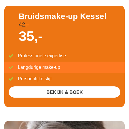
Bruidsmake-up Kessel
42,-
35,-
Professionele expertise
Langdurige make-up
Persoonlijke stijl
BEKIJK & BOEK