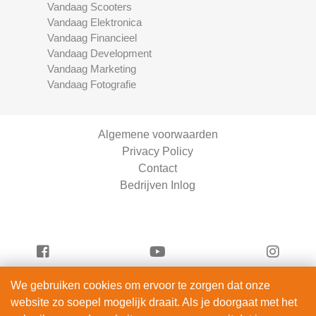
Vandaag Scooters
Vandaag Elektronica
Vandaag Financieel
Vandaag Development
Vandaag Marketing
Vandaag Fotografie
Algemene voorwaarden
Privacy Policy
Contact
Bedrijven Inlog
We gebruiken cookies om ervoor te zorgen dat onze
Vandaag Beauty is onderdeel van
website zo soepel mogelijk draait. Als je doorgaat met het
ServiceRight B.V. | KVK 90914872