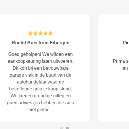
R Ellens from Amstelveen
Alles goed geregeld ?