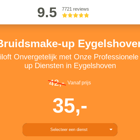
9.5
7721 reviews
Bruidsmake-up Eygelshove
loft Onvergetelijk met Onze Professionel
up Diensten in Eygelshoven
42,-
Vanaf prijs
35,-
Selecteer een dienst