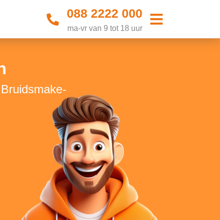
088 2222 000
ma-vr van 9 tot 18 uur
n
e Bruidsmake-