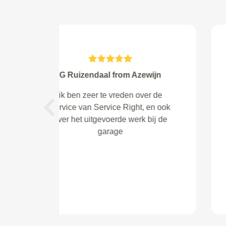
Pieter Hazenberg from
Zoetermeer
Prima service, ik wordt altijd goed
Previous
en vriendelijk geholpen.