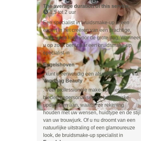
The average duration of this service:
1,5 tot 2 uur
Een specialist in bruidsmake-up is een
expert in het creëren van een prachtige,
langdurige look voor de grote dag. Wanneer
u op zoek bent naar een bruidsmake-up
specialist in
Eygelshoven
, kunt u eenvoudig een afspraak maken via
Vandaag Beauty
. Veel professionele make-upartiesten
bieden gepersonaliseerde bruidsmake-
updiensten aan, waarbij ze rekening
houden met uw wensen, huidtype en de stijl
van uw trouwjurk. Of u nu droomt van een
natuurlijke uitstraling of een glamoureuze
look, de bruidsmake-up specialist in