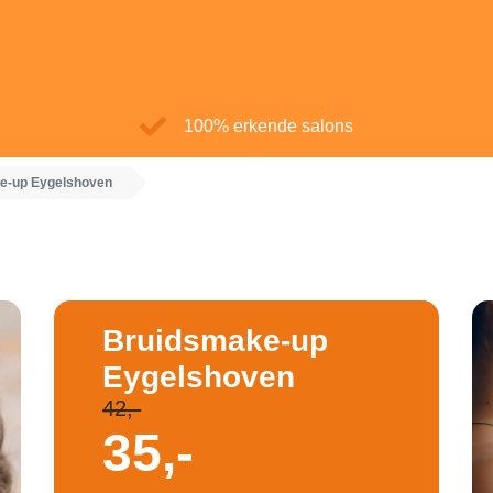
100% erkende salons
e-up Eygelshoven
Bruidsmake-up
Eygelshoven
42,-
35,-