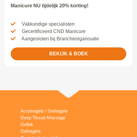
Manicure NU tijdelijk 20% korting!
Vakkundige specialisten
Gecertificeerd CND Manicure
Aangesloten bij Brancheorganisatie
BEKIJK & BOEK
Acrylnagels / Gelnagels
Deep Tissue Massage
Gellak
Gelnagels