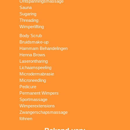
Ontspanningsmassage
Sauna
Sugaring
Threading
Wimperlifting
Body Scrub
Bruidsmake-up
Hammam Behandelingen
Henna Brows
Laserontharing
Lichaamspeeling
Microdermabrasie
Microneedling
Pedicure
Permanent Wimpers
Sportmassage
Wimperextensions
Zwangerschapsmassage
föhnen