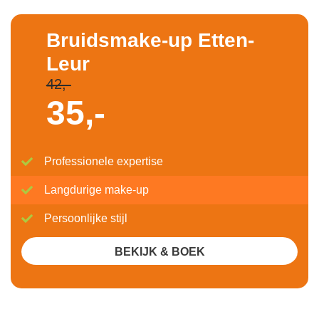
Bruidsmake-up Etten-
Leur
42,-
35,-
Professionele expertise
Langdurige make-up
Persoonlijke stijl
BEKIJK & BOEK