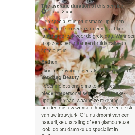
The average duration of this service:
1,5 tot 2 uur
Een specialist in bruidsmake-up is een
expert in het creëren van een prachtige,
langdurige look voor de grote dag. Wanneer
u op zoek bent naar een bruidsmake-up
specialist in
Eethen
, kunt u eenvoudig een afspraak maken via
Vandaag Beauty
. Veel professionele make-upartiesten
bieden gepersonaliseerde bruidsmake-
updiensten aan, waarbij ze rekening
houden met uw wensen, huidtype en de stijl
van uw trouwjurk. Of u nu droomt van een
natuurlijke uitstraling of een glamoureuze
look, de bruidsmake-up specialist in