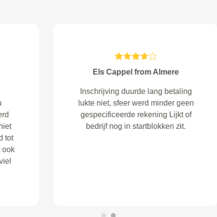
Kevin Jansen from Rotterdam
Die vent was goed yo