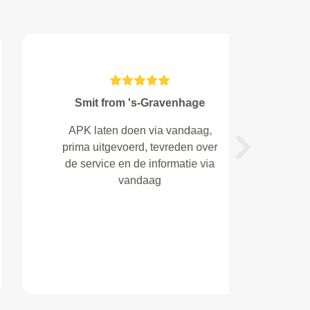
Henk from Tilburg
Goedkoper dan de meeste
garages aanbieden (ik heb olie
Next
laten verversen, nieuw filter e.d.).
Ik heb savonds een afspraak voor
de volgende middag gevraagd en
de ochtend daarop kreeg ik al
bericht waar ik terecht kon! De
meeste garages zeggen toch al
sn...