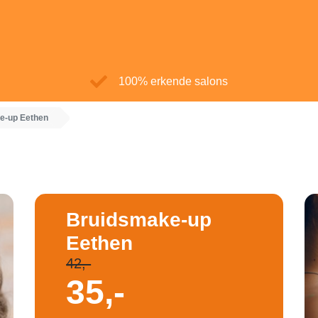
100% erkende salons
e-up Eethen
Bruidsmake-up
Eethen
42,-
35,-