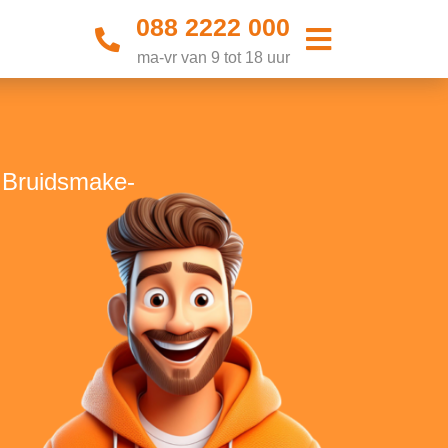
088 2222 000
ma-vr van 9 tot 18 uur
e Bruidsmake-