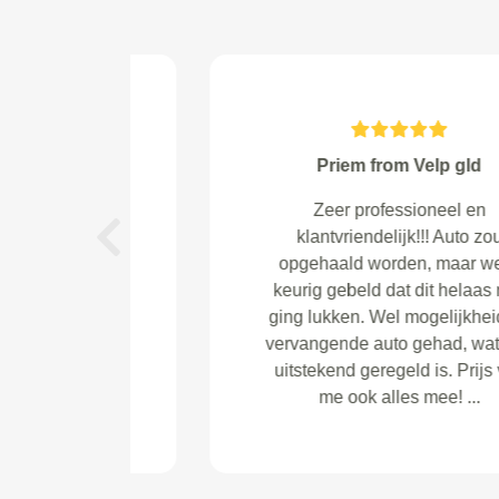
Smit from 's-Gravenhage
APK laten doen via vandaag,
prima uitgevoerd, tevreden over
Previous
de service en de informatie via
vandaag