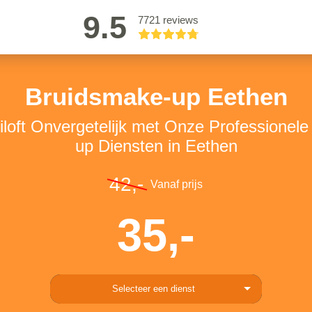
9.5
7721 reviews
Bruidsmake-up Eethen
loft Onvergetelijk met Onze Professionel
up Diensten in Eethen
42,-
Vanaf prijs
35,-
Selecteer een dienst