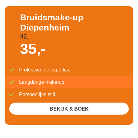
Bruidsmake-up
Diepenheim
42,-
35,-
Professionele expertise
Langdurige make-up
Persoonlijke stijl
BEKIJK & BOEK