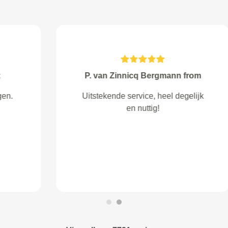
Soares B. from Capelle aan den
IJssel
@ NIEUWE BANDEN ZOUDEN
65 EURO PER STUK ZIJN INCL.
UITLIJNEN EN BALANCEREN.
DACHT SERICE BEURT 134
EU... TOCH RUIM 70 EU
DUURDER..