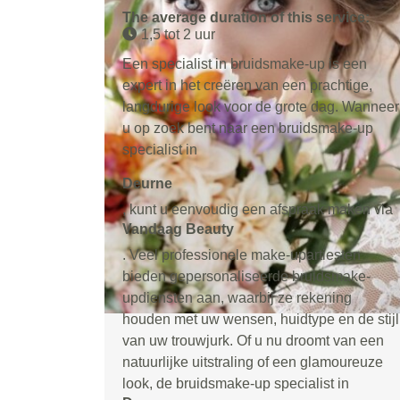
The average duration of this service:
1,5 tot 2 uur
Een specialist in bruidsmake-up is een
expert in het creëren van een prachtige,
langdurige look voor de grote dag. Wanneer
u op zoek bent naar een bruidsmake-up
specialist in
Deurne
, kunt u eenvoudig een afspraak maken via
Vandaag Beauty
. Veel professionele make-upartiesten
bieden gepersonaliseerde bruidsmake-
updiensten aan, waarbij ze rekening
houden met uw wensen, huidtype en de stijl
van uw trouwjurk. Of u nu droomt van een
natuurlijke uitstraling of een glamoureuze
look, de bruidsmake-up specialist in