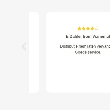
F.A. Tahapary from Deventer
service goed
Previous