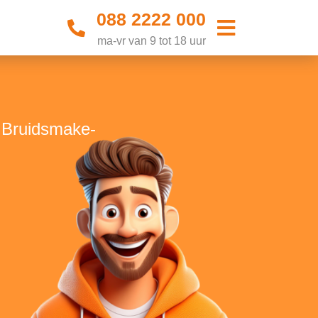
088 2222 000
ma-vr van 9 tot 18 uur
e Bruidsmake-