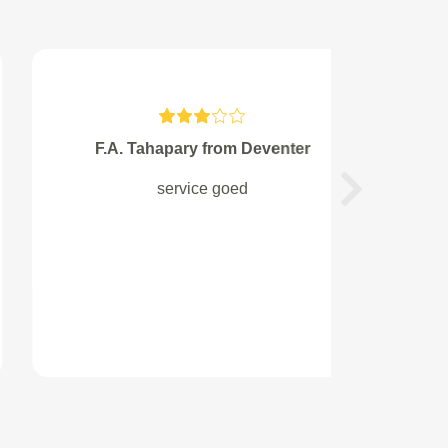
E. Bakvis from Amsterdam
perfecte service en scheelt veel
Next
geld