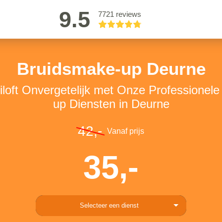
9.5
7721 reviews
Bruidsmake-up Deurne
loft Onvergetelijk met Onze Professionel
up Diensten in Deurne
42,-
Vanaf prijs
35,-
Selecteer een dienst