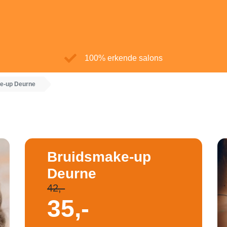
100% erkende salons
e-up Deurne
Bruidsmake-up
Deurne
42,-
35,-