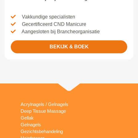
Vakkundige specialisten
Gecertificeerd CND Manicure
Aangesloten bij Brancheorganisatie
BEKIJK & BOEK
Acrylnagels / Gelnagels
Deep Tissue Massage
Gellak
Gelnagels
Gezichtsbehandeling