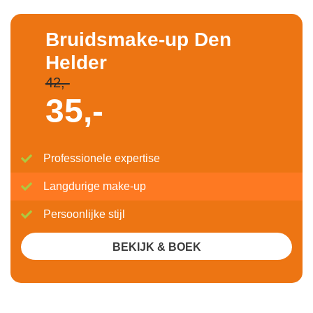
Bruidsmake-up Den
Helder
42,-
35,-
Professionele expertise
Langdurige make-up
Persoonlijke stijl
BEKIJK & BOEK