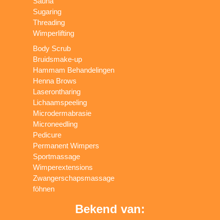
Sauna
Sugaring
Threading
Wimperlifting
Body Scrub
Bruidsmake-up
Hammam Behandelingen
Henna Brows
Laserontharing
Lichaamspeeling
Microdermabrasie
Microneedling
Pedicure
Permanent Wimpers
Sportmassage
Wimperextensions
Zwangerschapsmassage
föhnen
Bekend van: