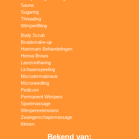
Sauna
Sugaring
Threading
Wimperlifting
Body Scrub
Bruidsmake-up
Hammam Behandelingen
Henna Brows
Laserontharing
Lichaamspeeling
Microdermabrasie
Microneedling
Pedicure
Permanent Wimpers
Sportmassage
Wimperextensions
Zwangerschapsmassage
föhnen
Bekend van: