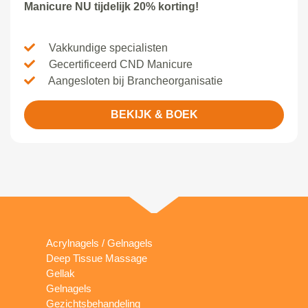
Manicure NU tijdelijk 20% korting!
Vakkundige specialisten
Gecertificeerd CND Manicure
Aangesloten bij Brancheorganisatie
BEKIJK & BOEK
Acrylnagels / Gelnagels
Deep Tissue Massage
Gellak
Gelnagels
Gezichtsbehandeling