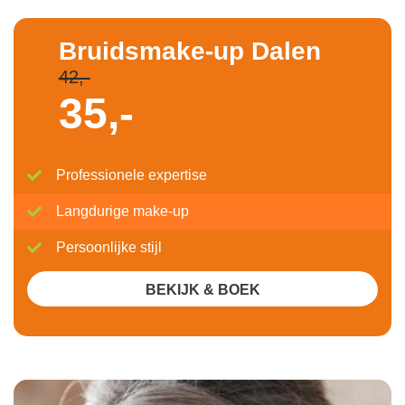
Bruidsmake-up Dalen
42,-
35,-
Professionele expertise
Langdurige make-up
Persoonlijke stijl
BEKIJK & BOEK