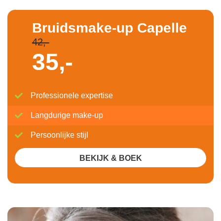
Bruidsmake-up Capelle
42,-
35,-
Professionele expertise
Langdurige make-up
Persoonlijke stijl
BEKIJK & BOEK