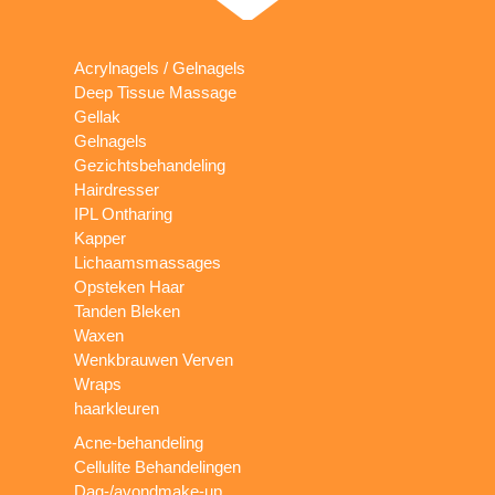
Acrylnagels / Gelnagels
Deep Tissue Massage
Gellak
Gelnagels
Gezichtsbehandeling
Hairdresser
IPL Ontharing
Kapper
Lichaamsmassages
Opsteken Haar
Tanden Bleken
Waxen
Wenkbrauwen Verven
Wraps
haarkleuren
Acne-behandeling
Cellulite Behandelingen
Dag-/avondmake-up