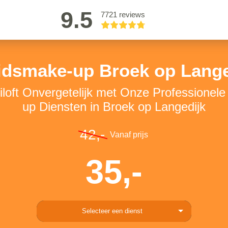
9.5
7721 reviews
idsmake-up Broek op Lange
loft Onvergetelijk met Onze Professionel
up Diensten in Broek op Langedijk
42,-
Vanaf prijs
35,-
Selecteer een dienst