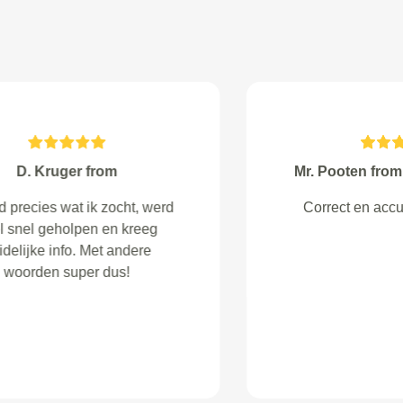
cijntje from Rotterdam
De service was goed, jammer dat
de auto niet terug gebracht kon
worden zoals eigenlijk beloofd
was en dat er na de behandeling
nu een aantal dagen later nog
steeds de chemische geur
aanwezig is in de auto.