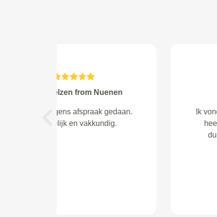
Mr. Pooten from Biddinghuizen
Correct en accuraat geholpen.
Previous