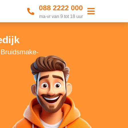
088 2222 000
ma-vr van 9 tot 18 uur
dijk
e Bruidsmake-