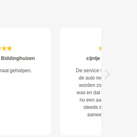
Janssen from Hilversum
Snel en vriendelijk geholpen.
Next
Service geweldig!