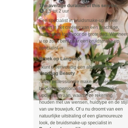
The average duration of this service:
1,5 tot 2 uur
Een specialist in bruidsmake-up is een
expert in het creëren van een prachtige,
langdurige look voor de grote dag. Wanneer
u op zoek bent naar een bruidsmake-up
specialist in
Broek op Langedijk
, kunt u eenvoudig een afspraak maken via
Vandaag Beauty
. Veel professionele make-upartiesten
bieden gepersonaliseerde bruidsmake-
updiensten aan, waarbij ze rekening
houden met uw wensen, huidtype en de stijl
van uw trouwjurk. Of u nu droomt van een
natuurlijke uitstraling of een glamoureuze
look, de bruidsmake-up specialist in