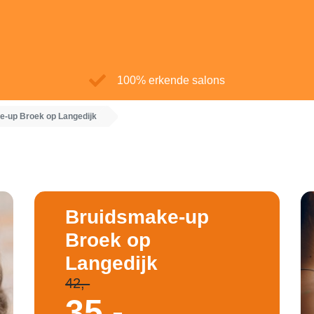
100% erkende salons
-up Broek op Langedijk
Bruidsmake-up
Broek op
Langedijk
42,-
35,-