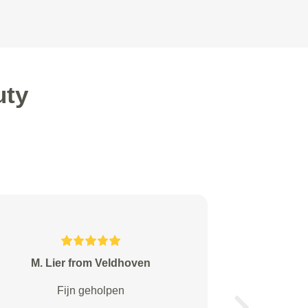
uty
L. Coulier from Lieren
Vanaf moment dat ik de afspraak
maakte met deze voor mij