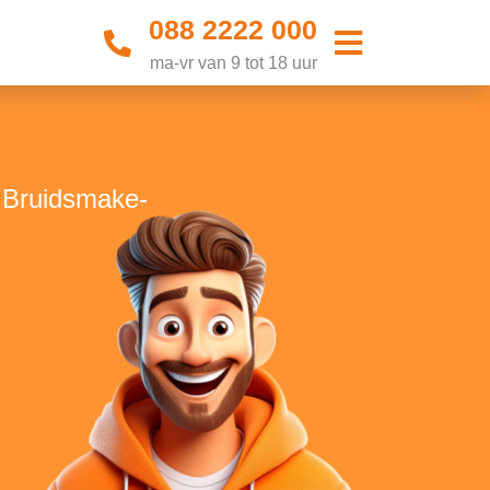
088 2222 000
ma-vr van 9 tot 18 uur
e Bruidsmake-