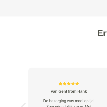
Er
M. Lier from Veldhoven
Fijn geholpen