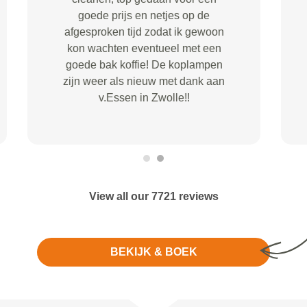
klantvriendelijk is en goed
meedenkt en zeer fijne service
geeft. Hartelijk dank.
View all our 7721 reviews
BEKIJK & BOEK