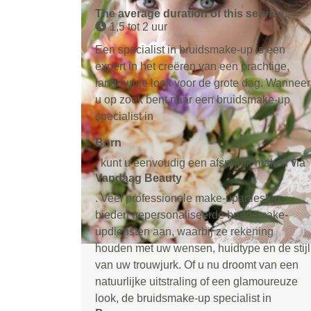
The average duration of this service:
1,5 tot 2 uur
Een specialist in bruidsmake-up is een
expert in het creëren van een prachtige,
langdurige look voor de grote dag. Wanneer
u op zoek bent naar een bruidsmake-up
specialist in
Born
, kunt u eenvoudig een afspraak maken via
Vandaag Beauty
. Veel professionele make-upartiesten
bieden gepersonaliseerde bruidsmake-
updiensten aan, waarbij ze rekening
houden met uw wensen, huidtype en de stijl
van uw trouwjurk. Of u nu droomt van een
natuurlijke uitstraling of een glamoureuze
look, de bruidsmake-up specialist in