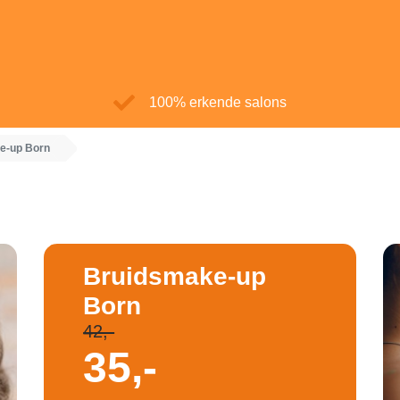
100% erkende salons
e-up Born
Bruidsmake-up
Born
42,-
35,-