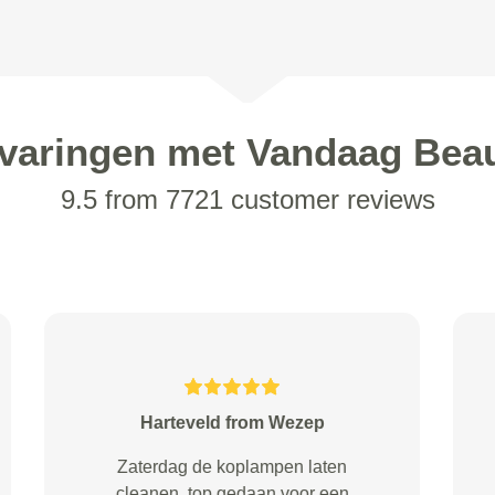
varingen met Vandaag Bea
9.5 from 7721 customer reviews
Tettero from 's-Gravenhage
Helemaal prima! . Hele fijne
garage aanbevolen welke zeer