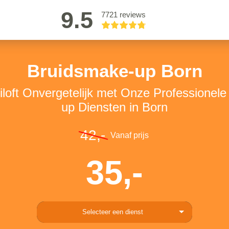
9.5
7721 reviews
Bruidsmake-up Born
loft Onvergetelijk met Onze Professionel
up Diensten in Born
42,-
Vanaf prijs
35,-
Selecteer een dienst