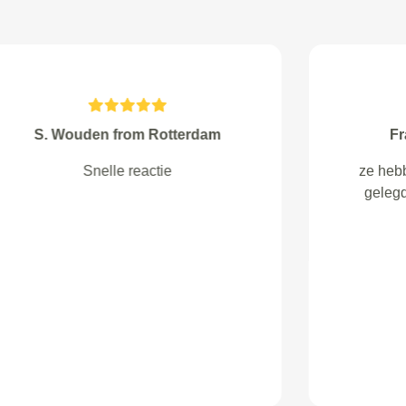
H van den Berg from Assen
snelle goede behandeling gebeld
dat de garage later open was
zodat we niet te vroeg aanwezig
waren