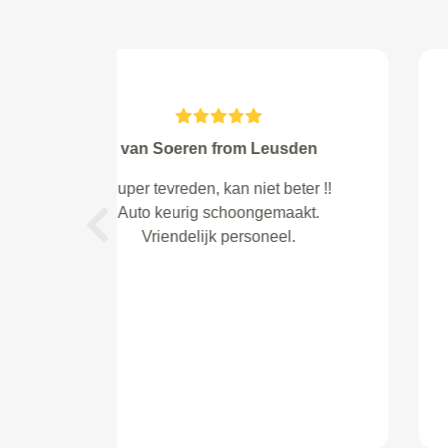
Frank Broersma from
ze hebben mij goed en netjes uit
gelegd wat ze gingen doen top
Previous
zaak