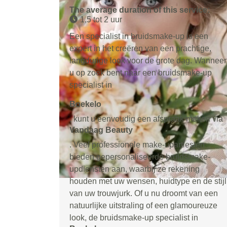
The average duration of this service:
1,5 tot 2 uur
Een specialist in bruidsmake-up is een
expert in het creëren van een prachtige,
langdurige look voor de grote dag. Wanneer
u op zoek bent naar een bruidsmake-up
specialist in
Boekelo
, kunt u eenvoudig een afspraak maken via
Vandaag Beauty
. Veel professionele make-upartiesten
bieden gepersonaliseerde bruidsmake-
updiensten aan, waarbij ze rekening
houden met uw wensen, huidtype en de stijl
van uw trouwjurk. Of u nu droomt van een
natuurlijke uitstraling of een glamoureuze
look, de bruidsmake-up specialist in