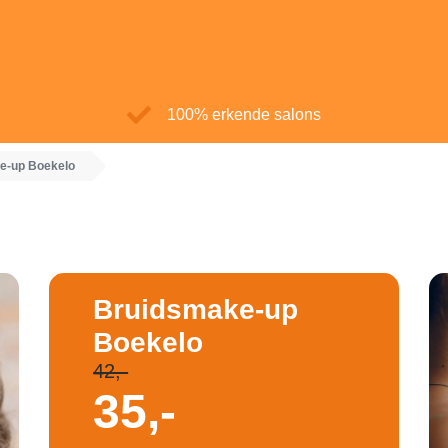
100% erkende salons
e-up Boekelo
Bruidsmake-up
Boekelo
42,-
35,-