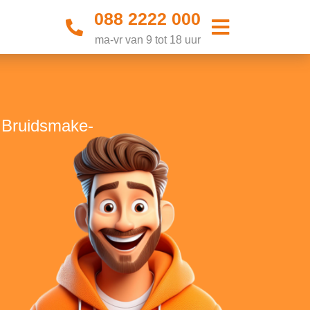
088 2222 000
ma-vr van 9 tot 18 uur
e Bruidsmake-