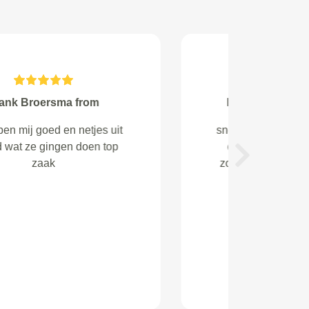
Christ van der Aalst from
Veldhoven
Zeer tevreden over de geboden
Next
service en mogelijkheid om
tijdens het wachten te kunnen
gebruik maken van de wifi en zo
gewoon door heb kunnen werken
onder het genot van een heerlijk
kopje thee. Het was wel even
zoeken naar de locatie, bleek pas
geope...