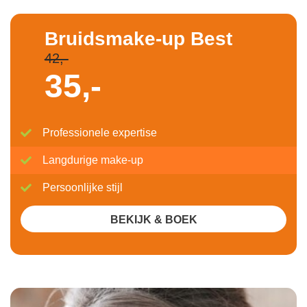
Bruidsmake-up Best
42,-
35,-
Professionele expertise
Langdurige make-up
Persoonlijke stijl
BEKIJK & BOEK