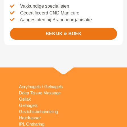
Vakkundige specialisten
Gecertificeerd CND Manicure
Aangesloten bij Brancheorganisatie
BEKIJK & BOEK
Acrylnagels / Gelnagels
Deep Tissue Massage
Gellak
Gelnagels
Gezichtsbehandeling
Hairdresser
IPL Ontharing