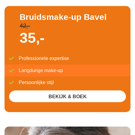
Bruidsmake-up Bavel
42,-
35,-
Professionele expertise
Langdurige make-up
Persoonlijke stijl
BEKIJK & BOEK