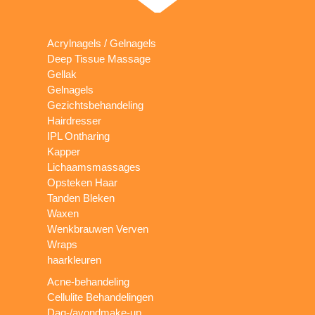
Acrylnagels / Gelnagels
Deep Tissue Massage
Gellak
Gelnagels
Gezichtsbehandeling
Hairdresser
IPL Ontharing
Kapper
Lichaamsmassages
Opsteken Haar
Tanden Bleken
Waxen
Wenkbrauwen Verven
Wraps
haarkleuren
Acne-behandeling
Cellulite Behandelingen
Dag-/avondmake-up