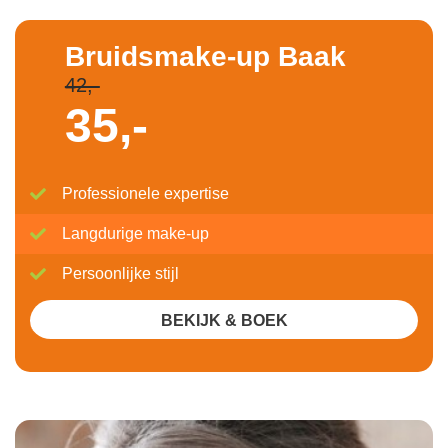
Bruidsmake-up Baak
42,-
35,-
Professionele expertise
Langdurige make-up
Persoonlijke stijl
BEKIJK & BOEK