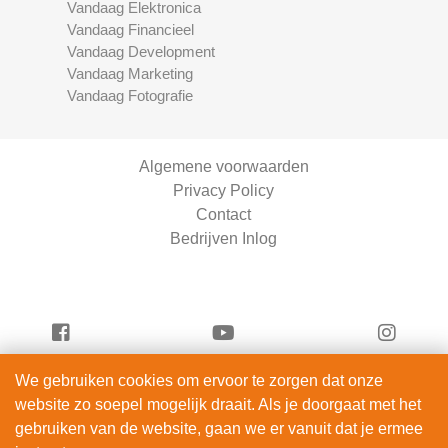
Vandaag Elektronica
Vandaag Financieel
Vandaag Development
Vandaag Marketing
Vandaag Fotografie
Algemene voorwaarden
Privacy Policy
Contact
Bedrijven Inlog
We gebruiken cookies om ervoor te zorgen dat onze
Vandaag Beauty is onderdeel van
website zo soepel mogelijk draait. Als je doorgaat met het
ServiceRight B.V. | KVK 90914872
gebruiken van de website, gaan we er vanuit dat je ermee
© 2012 – 2026