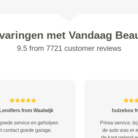
varingen met Vandaag Bea
9.5 from 7721 customer reviews
J. Huberts from
Serviceright heeft een uitstekende
klantenservice!