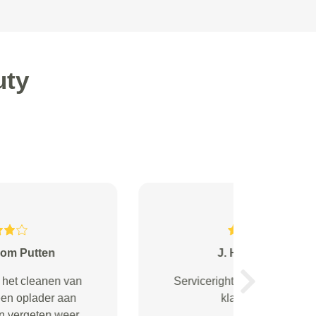
uty
De Ruiter from Zwolle
Aardige mensen, goed advies,
Next
prima werk afgeleverd.