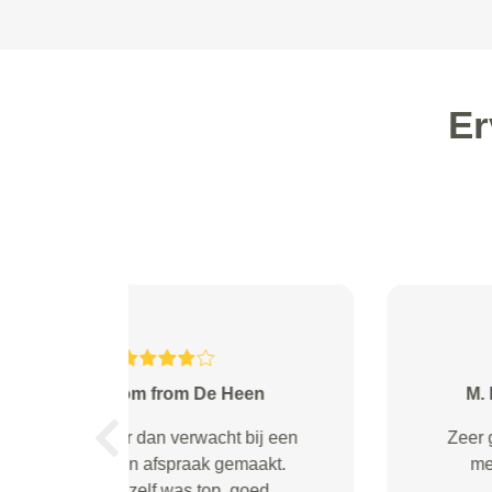
Er
hulzebos from Putten
Prima service, bij het cleanen van
Previous
de auto was er een oplader aan
de kant gelegd en vergeten weer