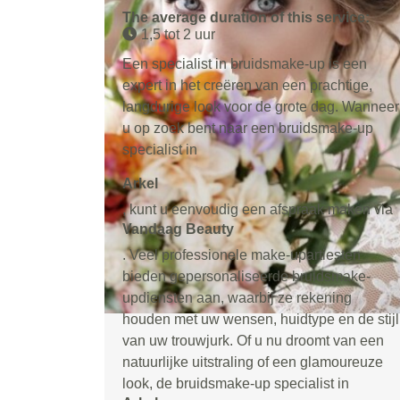
The average duration of this service:
1,5 tot 2 uur
Een specialist in bruidsmake-up is een
expert in het creëren van een prachtige,
langdurige look voor de grote dag. Wanneer
u op zoek bent naar een bruidsmake-up
specialist in
Arkel
, kunt u eenvoudig een afspraak maken via
Vandaag Beauty
. Veel professionele make-upartiesten
bieden gepersonaliseerde bruidsmake-
updiensten aan, waarbij ze rekening
houden met uw wensen, huidtype en de stijl
van uw trouwjurk. Of u nu droomt van een
natuurlijke uitstraling of een glamoureuze
look, de bruidsmake-up specialist in