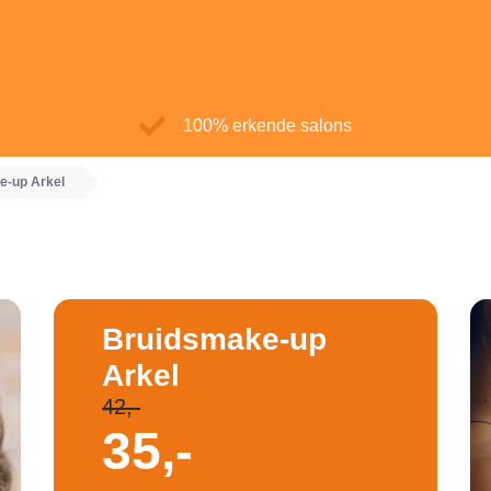
100% erkende salons
e-up Arkel
Bruidsmake-up
Arkel
42,-
35,-