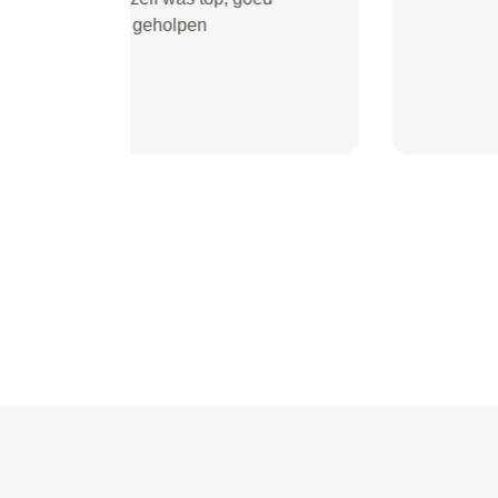
in de auto te leggen. Hierop
gereclameerd en dezelfde dag
was de oplader bij mij thuis
bezorgd. Chappo