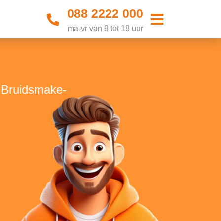
088 2222 000
ma-vr van 9 tot 18 uur
e Bruidsmake-