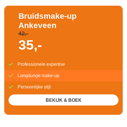
Bruidsmake-up
Ankeveen
42,-
35,-
Professionele expertise
Langdurige make-up
Persoonlijke stijl
BEKIJK & BOEK