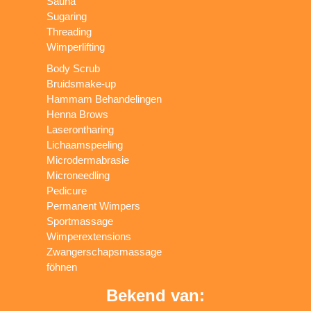
Sauna
Sugaring
Threading
Wimperlifting
Body Scrub
Bruidsmake-up
Hammam Behandelingen
Henna Brows
Laserontharing
Lichaamspeeling
Microdermabrasie
Microneedling
Pedicure
Permanent Wimpers
Sportmassage
Wimperextensions
Zwangerschapsmassage
föhnen
Bekend van: