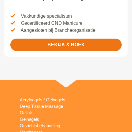
Vakkundige specialisten
Gecertificeerd CND Manicure
Aangesloten bij Brancheorganisatie
BEKIJK & BOEK
Acrylnagels / Gelnagels
Deep Tissue Massage
Gellak
Gelnagels
Gezichtsbehandeling