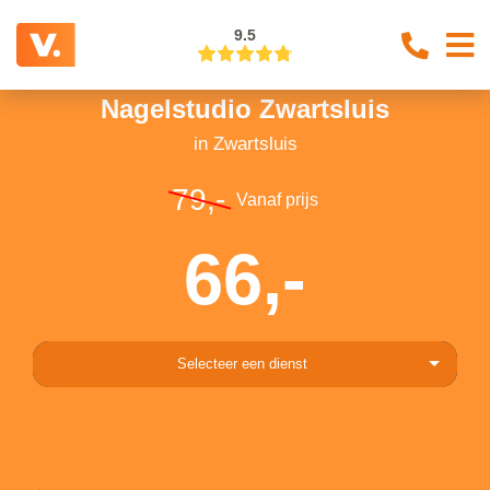
9.5
Nagelstudio Zwartsluis
in Zwartsluis
79,-
Vanaf prijs
66,-
Selecteer een dienst