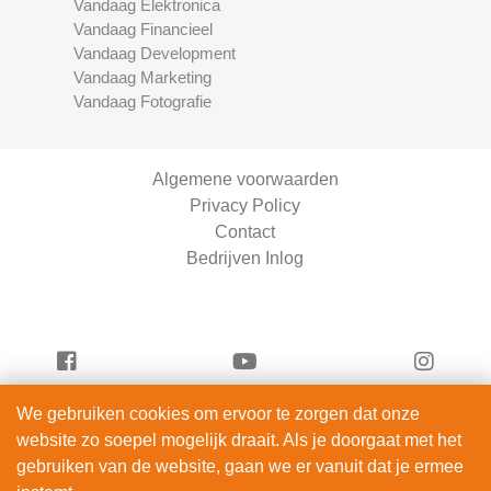
Vandaag Elektronica
Vandaag Financieel
Vandaag Development
Vandaag Marketing
Vandaag Fotografie
Algemene voorwaarden
Privacy Policy
Contact
Bedrijven Inlog
We gebruiken cookies om ervoor te zorgen dat onze
Vandaag Beauty is onderdeel van
website zo soepel mogelijk draait. Als je doorgaat met het
ServiceRight B.V. | KVK 90914872
gebruiken van de website, gaan we er vanuit dat je ermee
© 2012 – 2026