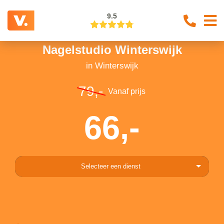
9.5
Nagelstudio Winterswijk
in Winterswijk
79,-
Vanaf prijs
66,-
Selecteer een dienst