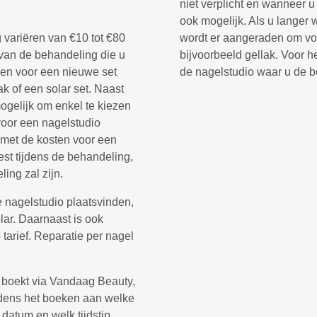
niet verplicht en wanneer u 
ook mogelijk. Als u langer 
 variëren van €10 tot €80
wordt er aangeraden om voo
 van de behandeling die u
bijvoorbeeld gellak. Voor he
ezen voor een nieuwe set
de nagelstudio waar u de b
k of een solar set. Naast
ogelijk om enkel te kiezen
oor een nagelstudio
 met de kosten voor een
st tijdens de behandeling,
ing zal zijn.
 nagelstudio plaatsvinden,
olar. Daarnaast is ook
arief. Reparatie per nagel
 boekt via Vandaag Beauty,
tijdens het boeken aan welke
 datum en welk tijdstip.