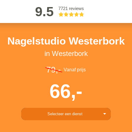
9.5
7721 reviews
Nagelstudio Westerbork
in Westerbork
79,-
Vanaf prijs
66,-
Selecteer een dienst