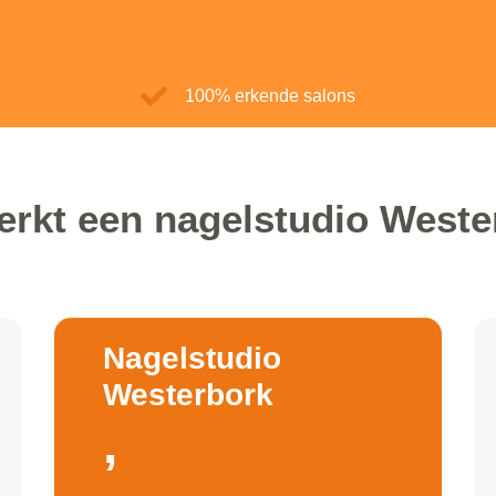
100% erkende salons
erkt een nagelstudio Weste
Nagelstudio
Westerbork
,