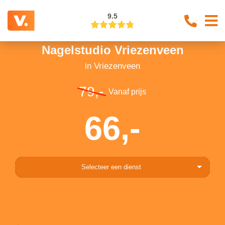
9.5
Nagelstudio Vriezenveen
in Vriezenveen
79,-
Vanaf prijs
66,-
Selecteer een dienst