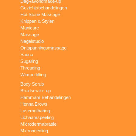
Dag-/avondmake-up
Gezichtsbehandelingen
Hot Stone Massage
Knippen & Stylen
Manicure
Massage
Nagelstudio
Ontspanningsmassage
Sauna
Sugaring
Threading
Wimperlifting
Body Scrub
Bruidsmake-up
Hammam Behandelingen
Henna Brows
Laserontharing
Lichaamspeeling
Microdermabrasie
Microneedling