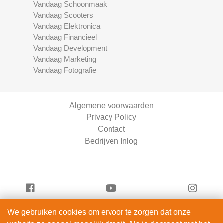
Vandaag Schoonmaak
Vandaag Scooters
Vandaag Elektronica
Vandaag Financieel
Vandaag Development
Vandaag Marketing
Vandaag Fotografie
Algemene voorwaarden
Privacy Policy
Contact
Bedrijven Inlog
We gebruiken cookies om ervoor te zorgen dat onze
Vandaag Beauty is onderdeel van