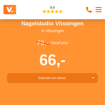
9.5
Nagelstudio Vlissingen
in Vlissingen
79,-
Vanaf prijs
66,-
Selecteer een dienst