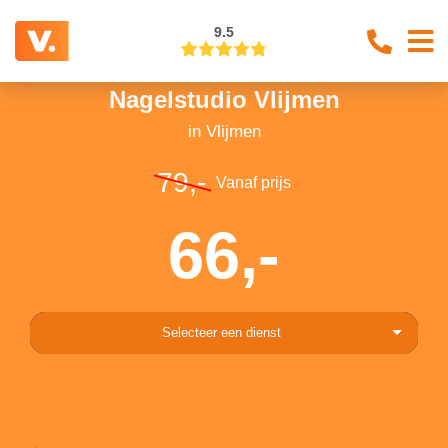
9.5
Nagelstudio Vlijmen
in Vlijmen
79,-
Vanaf prijs
66,-
Selecteer een dienst