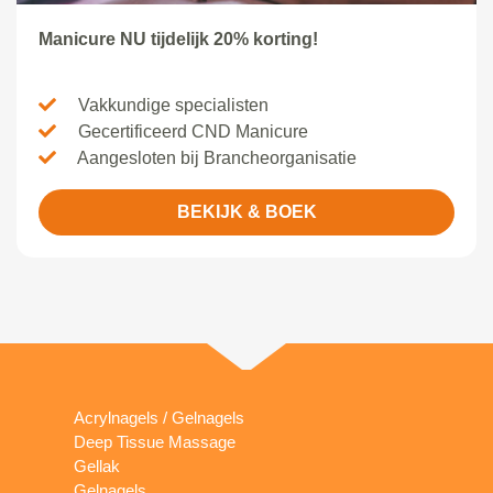
Manicure NU tijdelijk 20% korting!
Vakkundige specialisten
Gecertificeerd CND Manicure
Aangesloten bij Brancheorganisatie
BEKIJK & BOEK
Acrylnagels / Gelnagels
Deep Tissue Massage
Gellak
Gelnagels