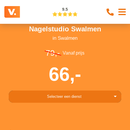
9.5
Nagelstudio Swalmen
in Swalmen
79,-
Vanaf prijs
66,-
Selecteer een dienst