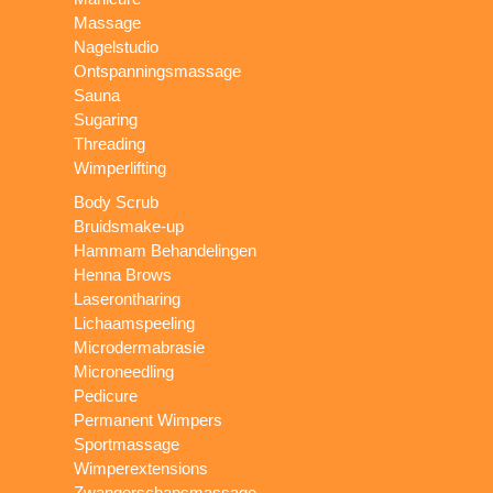
Massage
Nagelstudio
Ontspanningsmassage
Sauna
Sugaring
Threading
Wimperlifting
Body Scrub
Bruidsmake-up
Hammam Behandelingen
Henna Brows
Laserontharing
Lichaamspeeling
Microdermabrasie
Microneedling
Pedicure
Permanent Wimpers
Sportmassage
Wimperextensions
Zwangerschapsmassage