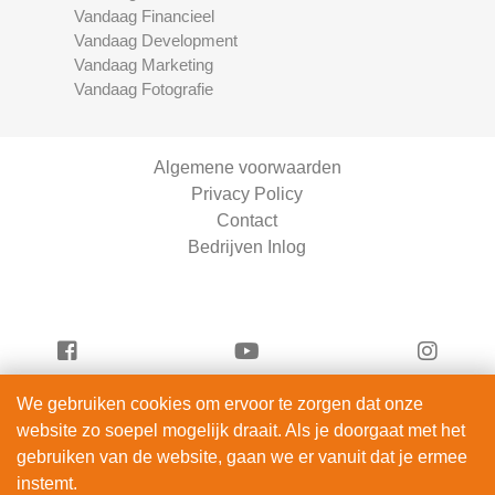
Vandaag Financieel
Vandaag Development
Vandaag Marketing
Vandaag Fotografie
Algemene voorwaarden
Privacy Policy
Contact
Bedrijven Inlog
We gebruiken cookies om ervoor te zorgen dat onze
Vandaag Beauty is onderdeel van
website zo soepel mogelijk draait. Als je doorgaat met het
ServiceRight B.V. | KVK 90914872
gebruiken van de website, gaan we er vanuit dat je ermee
© 2012 – 2026
instemt.