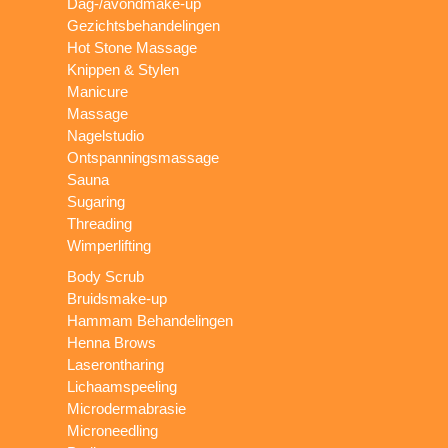
Dag-/avondmake-up
Gezichtsbehandelingen
Hot Stone Massage
Knippen & Stylen
Manicure
Massage
Nagelstudio
Ontspanningsmassage
Sauna
Sugaring
Threading
Wimperlifting
Body Scrub
Bruidsmake-up
Hammam Behandelingen
Henna Brows
Laserontharing
Lichaamspeeling
Microdermabrasie
Microneedling