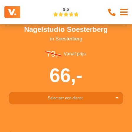
9.5
Nagelstudio Soesterberg
in Soesterberg
79,-
Vanaf prijs
66,-
Selecteer een dienst