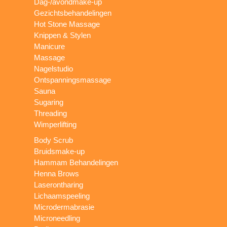
Dag-/avondmake-up
Gezichtsbehandelingen
Hot Stone Massage
Knippen & Stylen
Manicure
Massage
Nagelstudio
Ontspanningsmassage
Sauna
Sugaring
Threading
Wimperlifting
Body Scrub
Bruidsmake-up
Hammam Behandelingen
Henna Brows
Laserontharing
Lichaamspeeling
Microdermabrasie
Microneedling