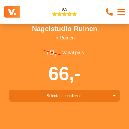
9.5
Nagelstudio Ruinen
in Ruinen
79,-
Vanaf prijs
66,-
Selecteer een dienst