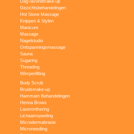
Dag-/avondmake-up
Gezichtsbehandelingen
Hot Stone Massage
Knippen & Stylen
Manicure
Massage
Nagelstudio
Ontspanningsmassage
Sauna
Sugaring
Threading
Wimperlifting
Body Scrub
Bruidsmake-up
Hammam Behandelingen
Henna Brows
Laserontharing
Lichaamspeeling
Microdermabrasie
Microneedling