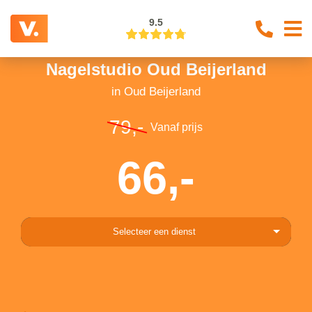
9.5
Nagelstudio Oud Beijerland
in Oud Beijerland
79,-
Vanaf prijs
66,-
Selecteer een dienst