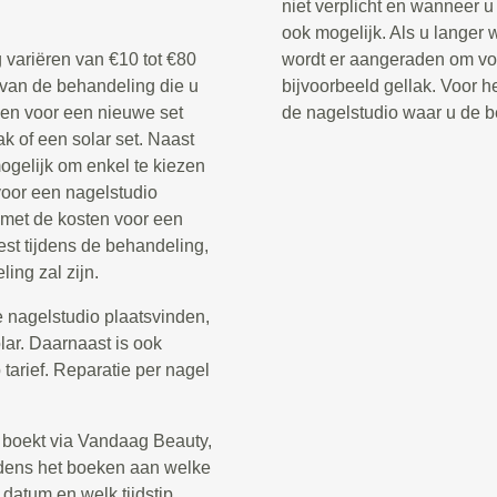
niet verplicht en wanneer u 
ook mogelijk. Als u langer 
 variëren van €10 tot €80
wordt er aangeraden om voo
 van de behandeling die u
bijvoorbeeld gellak. Voor he
ezen voor een nieuwe set
de nagelstudio waar u de b
k of een solar set. Naast
ogelijk om enkel te kiezen
oor een nagelstudio
 met de kosten voor een
st tijdens de behandeling,
ing zal zijn.
 nagelstudio plaatsvinden,
olar. Daarnaast is ook
arief. Reparatie per nagel
 boekt via Vandaag Beauty,
tijdens het boeken aan welke
 datum en welk tijdstip.