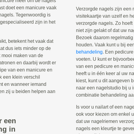
manicure meer om de nagels
ast doet een manicure vaak
Verzorgde nagels zijn een 
nagels. Tegenwoordig is
visitekaartje van uzelf en h
gespecialiseerd zijn in het
verzorgde nagels. Zo hoeft
niet zijn gelakt of dat uw n
Bezoek daarom regelmatig 
t, betekent het vaak dat
houden. Vaak kunt u bij ee
aat dus iets minder op de
behandeling
. Een pedicure
t mooi maken van de
voeten. U kunt er bijvoorb
patronen en daarbij wordt er
van een pedicure en manicu
cipe van een manicure en
heeft u in één keer al uw 
k een klein verschil
kiest, kunt u dit aangeven 
mt en wanneer iemand
naar een nagelstudio bij u
en zij u beiden helpen aan
combinatie behandeling aa
Is voor u nailart of een nag
ook voor kiezen om enkel uw
r een
dat uw nagelriemen verzor
ng in
nagels een kleurtje te geve