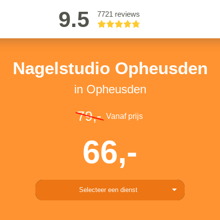
9.5
7721 reviews
Nagelstudio Opheusden
in Opheusden
79,-
Vanaf prijs
66,-
Selecteer een dienst