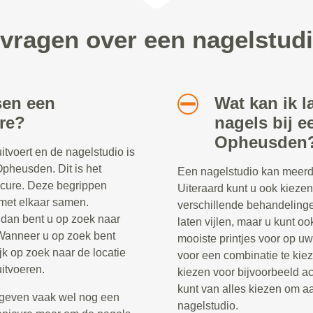
 vragen over een nagelstu
sen een
Wat kan ik l
re?
nagels bij e
Opheusden
tvoert en de nagelstudio is
Opheusden. Dit is het
Een nagelstudio kan meerd
icure. Deze begrippen
Uiteraard kunt u ook kieze
 met elkaar samen.
verschillende behandelinge
dan bent u op zoek naar
laten vijlen, maar u kunt oo
Wanneer u op zoek bent
mooiste printjes voor op uw
jk op zoek naar de locatie
voor een combinatie te kiez
itvoeren.
kiezen voor bijvoorbeeld ac
kunt van alles kiezen om aa
geven vaak wel nog een
nagelstudio.