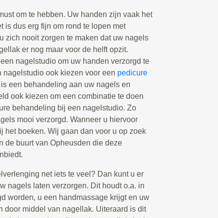
must om te hebben. Uw handen zijn vaak het
et is dus erg fijn om rond te lopen met
 u zich nooit zorgen te maken dat uw nagels
agellak er nog maar voor de helft opzit.
een nagelstudio om uw handen verzorgd te
n nagelstudio ook kiezen voor een
pedicure
 is een behandeling aan uw nagels en
eeld ook kiezen om een combinatie te doen
re behandeling bij een nagelstudio. Zo
nagels mooi verzorgd. Wanneer u hiervoor
bij het boeken. Wij gaan dan voor u op zoek
 in de buurt van Opheusden die deze
nbiedt.
elverlenging net iets te veel? Dan kunt u er
 nagels laten verzorgen. Dit houdt o.a. in
gd worden, u een handmassage krijgt en uw
n door middel van nagellak. Uiteraard is dit