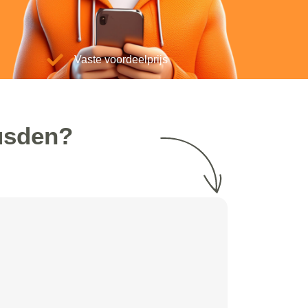
Vaste voordeelprijs
usden?