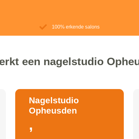
100% erkende salons
erkt een nagelstudio Ophe
Nagelstudio
Opheusden
,