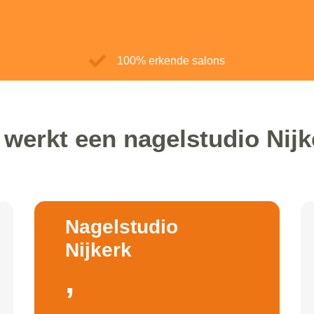
100% erkende salons
werkt een nagelstudio Nij
Nagelstudio
Nijkerk
,