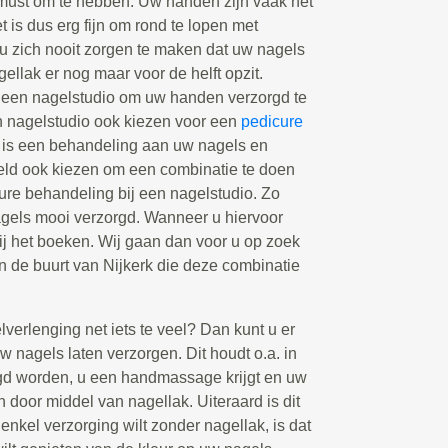
must om te hebben. Uw handen zijn vaak het
et is dus erg fijn om rond te lopen met
 u zich nooit zorgen te maken dat uw nagels
agellak er nog maar voor de helft opzit.
een nagelstudio om uw handen verzorgd te
n nagelstudio ook kiezen voor een
pedicure
 is een behandeling aan uw nagels en
eeld ook kiezen om een combinatie te doen
re behandeling bij een nagelstudio. Zo
nagels mooi verzorgd. Wanneer u hiervoor
bij het boeken. Wij gaan dan voor u op zoek
in de buurt van Nijkerk die deze combinatie
elverlenging net iets te veel? Dan kunt u er
 nagels laten verzorgen. Dit houdt o.a. in
gd worden, u een handmassage krijgt en uw
n door middel van nagellak. Uiteraard is dit
enkel verzorging wilt zonder nagellak, is dat