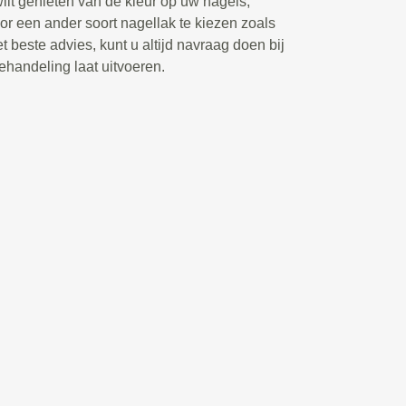
wilt genieten van de kleur op uw nagels,
r een ander soort nagellak te kiezen zoals
t beste advies, kunt u altijd navraag doen bij
ehandeling laat uitvoeren.