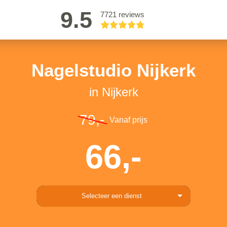
9.5
7721 reviews
Nagelstudio Nijkerk
in Nijkerk
79,-
Vanaf prijs
66,-
Selecteer een dienst