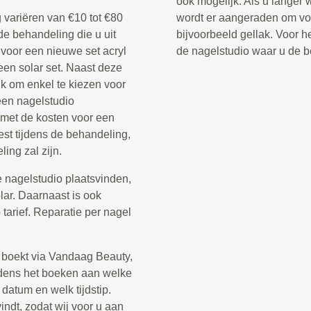
ook mogelijk. Als u langer 
 variëren van €10 tot €80
wordt er aangeraden om voo
 de behandeling die u uit
bijvoorbeeld gellak. Voor he
 voor een nieuwe set acryl
de nagelstudio waar u de b
een solar set. Naast deze
jk om enkel te kiezen voor
een nagelstudio
 met de kosten voor een
st tijdens de behandeling,
ing zal zijn.
 nagelstudio plaatsvinden,
olar. Daarnaast is ook
arief. Reparatie per nagel
 boekt via Vandaag Beauty,
tijdens het boeken aan welke
 datum en welk tijdstip.
indt, zodat wij voor u aan