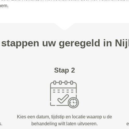
nhem.
 stappen uw geregeld in Ni
Stap 2
Kies een datum, tijdstip en locatie waarop u de
s.
behandeling wilt laten uitvoeren.
e