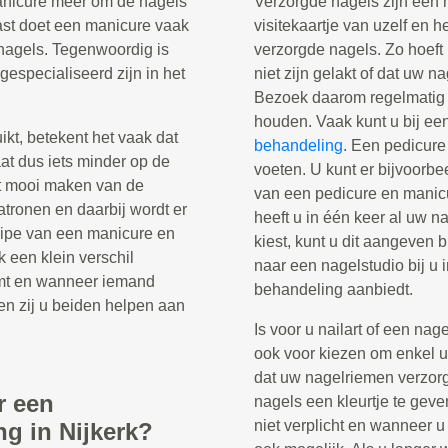
manicure meer om de nagels
Verzorgde nagels zijn een 
ast doet een manicure vaak
visitekaartje van uzelf en h
nagels. Tegenwoordig is
verzorgde nagels. Zo hoeft
gespecialiseerd zijn in het
niet zijn gelakt of dat uw n
Bezoek daarom regelmatig 
houden. Vaak kunt u bij ee
t, betekent het vaak dat
behandeling
. Een pedicure
aat dus iets minder op de
voeten. U kunt er bijvoorb
t mooi maken van de
van een pedicure en manicu
patronen en daarbij wordt er
heeft u in één keer al uw 
cipe van een manicure en
kiest, kunt u dit aangeven 
k een klein verschil
naar een nagelstudio bij u 
mt en wanneer iemand
behandeling aanbiedt.
en zij u beiden helpen aan
Is voor u nailart of een nag
ook voor kiezen om enkel uw
dat uw nagelriemen verzor
r een
nagels een kleurtje te geve
niet verplicht en wanneer u 
g in Nijkerk?