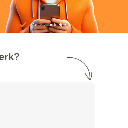
Vaste voordeelprijs
kerk?