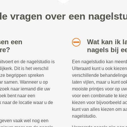
de vragen over een nagelstu
sen een
Wat kan ik l
re?
nagels bij e
tvoert en de nagelstudio is
Een nagelstudio kan meerd
kerk. Dit is het verschil
Uiteraard kunt u ook kieze
eze begrippen spreken
verschillende behandelinge
aar samen. Wanneer u op
laten vijlen, maar u kunt oo
 zoek naar iemand die uw
mooiste printjes voor op uw
oek bent naar een
voor een combinatie te kiez
k naar de locatie waar u de
kiezen voor bijvoorbeeld ac
kunt van alles kiezen om aa
nagelstudio.
geven vaak wel nog een