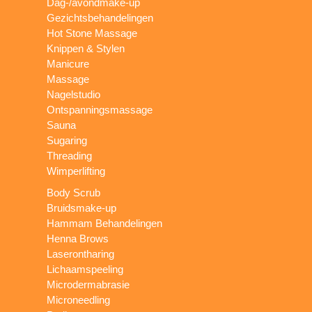
Dag-/avondmake-up
Gezichtsbehandelingen
Hot Stone Massage
Knippen & Stylen
Manicure
Massage
Nagelstudio
Ontspanningsmassage
Sauna
Sugaring
Threading
Wimperlifting
Body Scrub
Bruidsmake-up
Hammam Behandelingen
Henna Brows
Laserontharing
Lichaamspeeling
Microdermabrasie
Microneedling