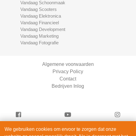
Vandaag Schoonmaak
Vandaag Scooters
Vandaag Elektronica
Vandaag Financieel
Vandaag Development
Vandaag Marketing
Vandaag Fotografie
Algemene voorwaarden
Privacy Policy
Contact
Bedrijven Inlog
We gebruiken cookies om ervoor te zorgen dat onze
Vandaag Beauty is onderdeel van