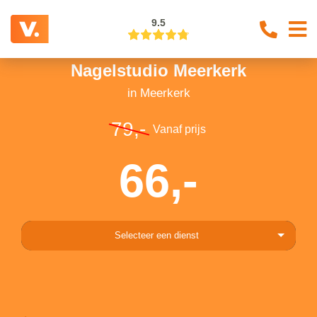
9.5
Nagelstudio Meerkerk
in Meerkerk
79,-
Vanaf prijs
66,-
Selecteer een dienst